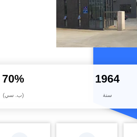
،000 متر مربع وتلتزم بتوفي
فريق البحث والتطوير ذو ال
الخاصة في مصنع حبيبات الخشب
اقرأ المزيد
تصميم 
70
%
2013
سنة
(ب. سي)