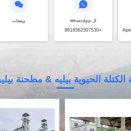
ال WhatsApp
ويتشات
+8618562307530
Ape
الكتلة الحيوية بيليه & مطحنة بي
فيديو