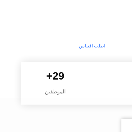
في منطقة Liyang High-tech ، مقاطعة جيانغسو. احتل المصنع مساحة 10
ر خدمات شخصية لوقود الكريات الحيوية، حبات
الأسمدة العضوية من الكتلة الحيوية ، حبات النفايات الزراعية ، حبات RDF /
RF ، تخصيص الملحقات ، إلخ. ميزات Apex Biomass Equipment هي
خبرة ،إدارة علمية صارمة، إلى جانب خبرتنا
 ومعدات المعالجة المتقدمة، يمكننا الآن
اطلب اقتباس
وتصنيع الدرجة الأولى، معدات ميكانيكية ...
+
30
الموظفين