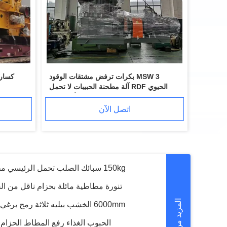
20CrMnTi 28mm بيليه مطحنة والعتاد بيليه الصحافة قطع غيار
l Hammer Mill Blade Mn Steel Pellet Press
MSW 3 بكرات ترفض مشتقات الوقود
2.5 مم بيليه مطحنة الأسطوانة الجمعية 40Cr XGJ850 بيليه الصحافة قطع غيار
الحيوي RDF آلة مطحنة الحبيبات لا تحمل
150kg سبائك الصلب تحمل الرئيسي مطحنة رمح للخشب بيليه مطحنة آلة
الأسطوانة.
اتصل الآن
تنورة مطاطية مائلة بحزام ناقل من الفولا
6000mm الخشب بيليه ثلاثة رمح برغي يميل الحزام الناقل لرقائق الخشب
الحبوب الغذاء رفع المطاط الحزام الناقل TDTG العمودي 
15t / H 6m3 الخشب بيليه مطحنة Counterflow بيليه برودة 1.1kw بيليه التبريد آلة