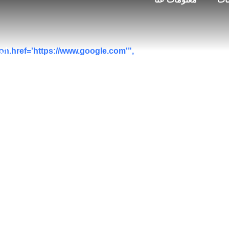
اتص
ion.href='https://www.google.com'",