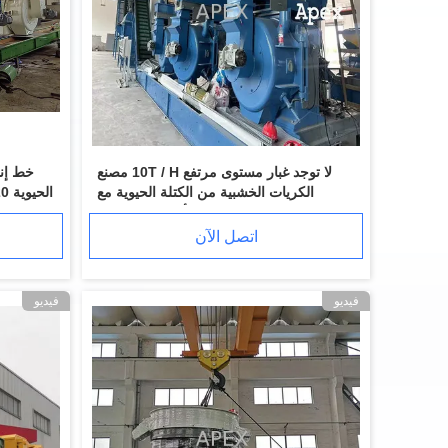
لا توجد غبار مستوى مرتفع 10T / H مصنع
خط إنت
الكريات الخشبية من الكتلة الحيوية مع
الأرضية المتحركة
اتصل الآن
فيديو
فيديو
15t / H 6m3 الخشب بيليه مطحنة Counterflow بيليه برودة 1.1kw بيليه التبريد آلة