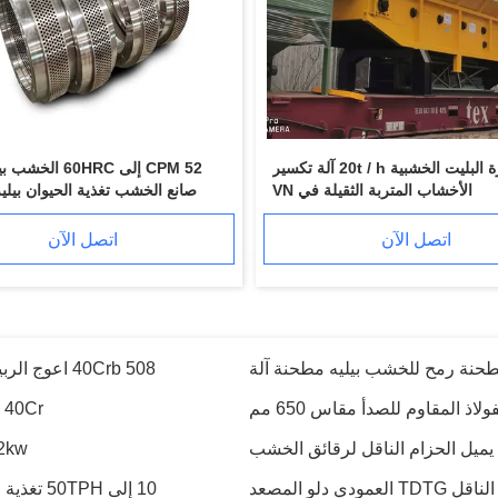
البلاستيك بيليه مطحنة 3 بكرات إعادة تدوير البلاستيك بيليه مطحنة النفط التبريد الذاتي
3 بكرة 14.2ton نفايات الخشب بيليه آلة مطحنة الورق النفايات البلاستيكية
4 ملليمتر 2 قطع غريب الأطوار الكربون الصلب بيليه مطحنة قطع الغيار
YEMMAK Mn Stee قطع غيار
20CrMnti Gcr15 قطع غيار آلة التروس الحلزونية الكتل
كسارة البليت الخشبية 20t / h آلة تكسير
CPM 52 إلى 60HRC 
40Cr سبائك الصلب بيليه مطحنة الدائري يموت دبوس أمان 420508
الأخشاب المتربة الثقيلة في VN
صانع الخشب تغذية الحيوان بيليه 
508 40Crb اعوج الربيع اقتران بيليه الصحافة قطع غيار لمطحنة الخشب بيليه
اتصل الآن
اتصل الآن
ذ المقاوم للصدأ مقاس 650 مم
20kg 40Cr بيليه مطحنة الرول
2.2kw مزدوج مزدوج رمح الرمال ا
دلو المصعد
10 إلى 50TPH تغذية المطاط دلو مصعد مصعد رفع عمودي للكريات الخشبية
ناقل برغي مرن من الفولاذ المقاوم للصدأ من 10 إلى 80TPH من 219 مم لرقائق الخشب
250mm 30t / H الثقيلة السحب يميل سلسلة الحزام الناقل أنواع مكشطة