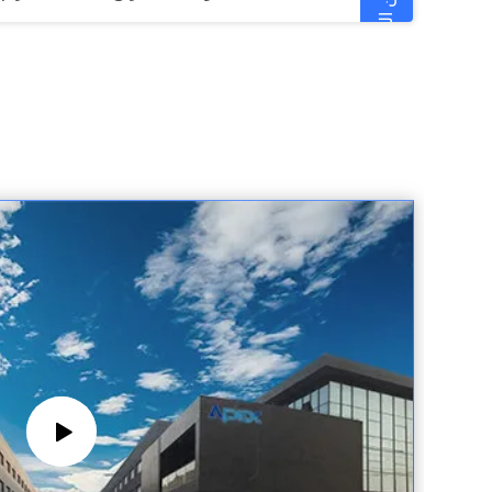
المزيد من المنتجات
20CrMnTi 28mm بيليه مطحنة والعتاد بيليه الصحافة قطع غيار
l Hammer Mill Blade Mn Steel Pellet Press
2.5 مم بيليه مطحنة الأسطوانة الجمعية 40Cr XGJ850 بيليه الصحافة قطع غيار