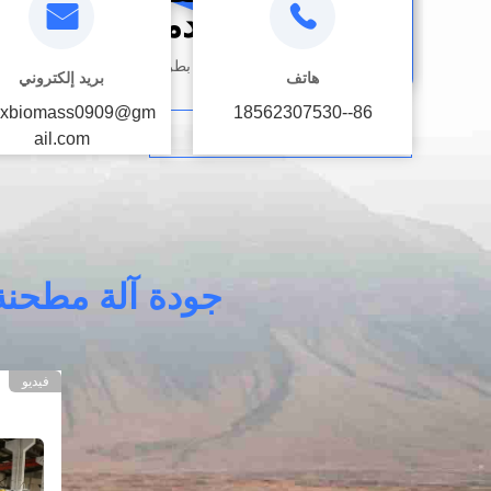
أفضل خدمة!
يمكنك الاتصال بنا بطرق مختلفة
هاتف
بريد إلكتروني
xbiomass0909@gm
86--18562307530
اتصل بنا
ail.com
جودة آلة مطحنة 