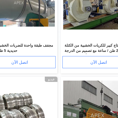
اج كبير للكريات الخشبية من الكتلة
مجفف طبقة واحدة للضربات الخشب
الحيوية 20 طن / ساعة مع تصميم من الدرجة
حديدية 5 طن / ساعة
الأولى بدون غبار
اتصل الآن
اتصل الآن
فيديو
ناقل برغي مرن من الفولاذ المقاوم للصدأ من 10 إلى 80TPH من 219 مم لرقائق الخشب
250mm 30t / H الثقيلة السحب يميل سلسلة الحزام الناقل أنواع مكشطة