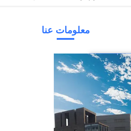
البلاستيك بيليه مطحنة 3 بكرات إعادة تدوير البلاستيك بيليه مطحنة النفط التبريد الذاتي
3 بكرة 14.2ton نفايات الخشب بيليه آلة مطحنة الورق النفايات البلاستيكية
4 ملليمتر 2 قطع غريب الأطوار الكربون الصلب بيليه مطحنة قطع الغيار
معلومات عنا
YEMMAK Mn Stee قطع غيار
20CrMnti Gcr15 قطع غيار آلة التروس الحلزونية الكتل
40Cr سبائك الصلب بيليه مطحنة الدائري يموت دبوس أمان 420508
EQUIPMENT