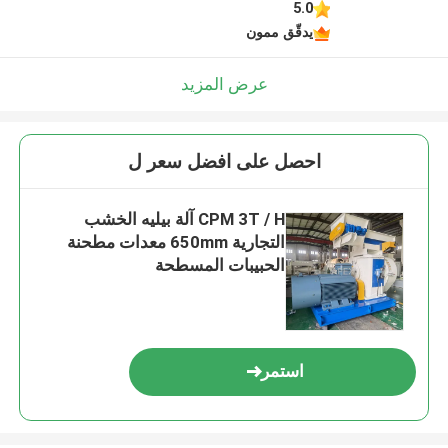
5.0
يدقّق ممون
عرض المزيد
احصل على افضل سعر ل
CPM 3T / H آلة بيليه الخشب
التجارية 650mm معدات مطحنة
الحبيبات المسطحة
استمر