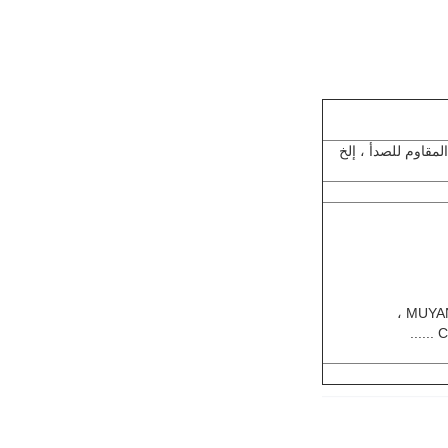
60Si2Mn  # سبائك الصلب ، 42CrMo ، الفولاذ المقاوم للصدأ ، إلخ
MUYAN
C