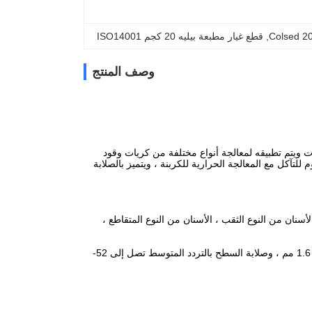
, 
قطع غيار مطبعة بيليه 20 كجم ISO14001
وصف المنتج
ت ويتم تطبيقه لمعالجة أنواع مختلفة من كريات وقود
للتآكل مع المعالجة الحرارية للكربنة ، ويتميز بالصلابة
الأسنان من النوع الثقب ، الأسنان من النوع المتقاطع ،
3. المعالجة الحرارية: تصل صلابة السطح المكربن ​​إلى 58-60HRC ، وعمق الطبقة الكربونية 1.6 مم ، وصلابة السطح بالتردد المتوسط ​​تصل إلى 52-