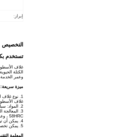
إبراز:
التخصيص Colsed المموج الأسطوانة لمطحنة الحبيبات CPM
تستخدم بكر
غلاف الأسطوان
الكتلة الحيوي
وعمر الخدمة 
ميزة سريعة:
1. نوع غلاف 
غلاف الأسطوان
2. المواد: سبائك الصلب
58HRC ، وعمق الطبقة الصلبة 50HRC هو 5 مم
4. يمكن أن توفر 90٪ غلاف أسطواني لمطحنة الحبيبات
5. يمكن تخصيص قذائف الأسطوانة
المعلمة التقن