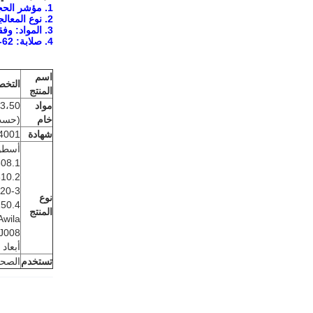
1. مؤشر الحجم: القطر الخارجي / القطر الداخلي X العرض
2. نوع المعالجة السطحية: من خلال الأخدود ، الأخدود المغلق ، اللكم
3. المواد: وفقا لمتطلبات العملاء
4. صلابة: HRC 58-62 حسب المواد الخام المختلفة
اسم
التخص
المنتج
مواد
خام
(حسب 
شهادة
4001
أسطوانة لـ 0
1.SZLH250،300،320،350،400،420،508 ، ........
2.MU350،420،600،610 م ...
3-AHHC350420 ......
نوع
4.MUZL150 ......
المنتج
la ،
.....
أبعاد خاصة أ
تستخدم
الصحا