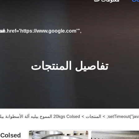
اتص
ion.href='https://www.google.com'",
تفاصيل المنتجات
>
المنتجات
>
20kgs Colsed المموج بيليه آلة الأسطوانة بيليه الصحافة قطع غيار لمطحنة بيليه