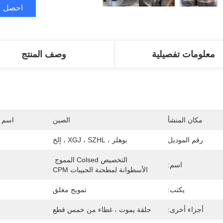
احصل ع
معلومات تفصيلية
وصف المنتج
مكان المنشأ
الصين
اسم ا
رقم الموديل
بوهلر ، XGJ ، SZHL ، إلخ
التخصيص Colsed المموج 
اسم:
الأسطوانة لمطحنة الحبيبات CPM
يكتب:
تمويج مغلق
أجزاء أخرى:
حلقة يموت ، غطاء من خمس قطع