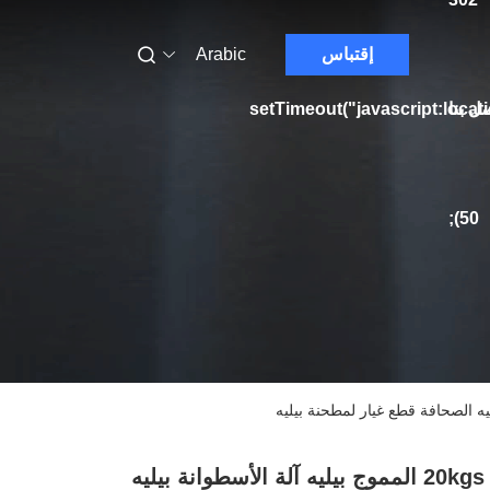
إقتباس
Arabic
ل بنا
setTimeout("javascript:locat
50);
20kgs Colsed المموج بيليه آلة الأسطوانة بيليه