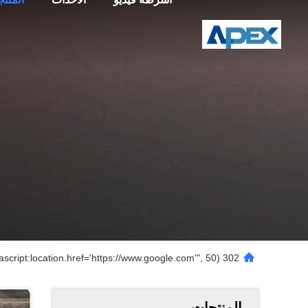
302 setTimeout("javascript:location.href='https://www.google.com'", 50);
المنتجات