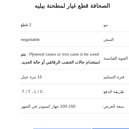
الصحافة قطع غيار لمطحنة بيليه
مو:
2 قطع
السعر:
negotiable
Plywood cases or iron case is be used .
يتم
العبوة القياسية:
استخدام حالات الخشب الرقائقي أو حالة الحديد.
فترة التسليم:
15 مرة عمل
طريقة الدفع:
T / T ، L / C.
سعة العرض:
100-150 جهاز كمبيوتر في الشهر